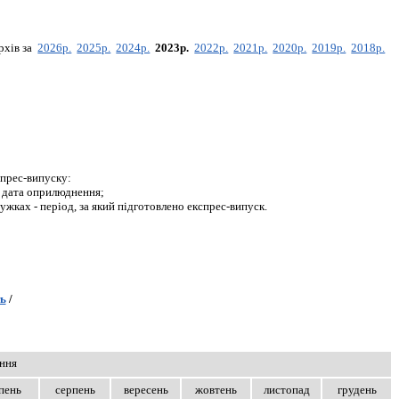
рхів за
2026р.
2025р.
2024р.
2023р.
2022р.
2021р.
2020р.
2019р.
2018р.
прес-випуску:
- дата оприлюднення;
дужках - період, за який підготовлено експрес-випуск.
ь
/
ння
пень
серпень
вересень
жовтень
листопад
грудень