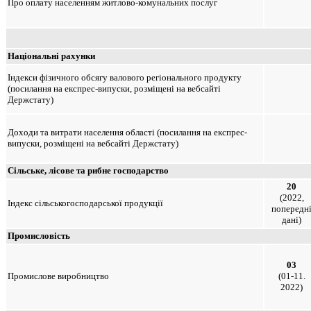
Про оплату населенням житлово-комунальних послуг
Національні рахунки
Індекси фізичного обсягу валового регіонального продукту
(посилання на експрес-випуски, розміщені на вебсайті
Держстату)
Доходи та витрати населення області (посилання на експрес-
випуски, розміщені на вебсайті Держстату)
Сільське, лісове та рибне господарство
20
(2022,
Індекс сільськогосподарської продукції
попередн
дані)
Промисловість
03
Промислове виробництво
(01-11.
2022)