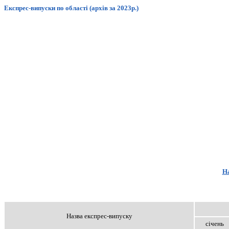
Експрес-випуски по області (архів за 2023р.)
На
Назва експрес-випуску
січень