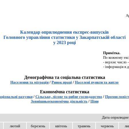
А
Календар оприлюднення експрес-випусків
Головного управління статистики у Закарпатській області
у 2023 році
Примітка.
По кожному екс
- верхнє число 
- інформація в 
Демографічна та соціальна статистика
Населення та міграція
/
Ринок праці
/
Населені пункти та житло
Економічна статистика
ціональні рахунки
/
Сільське, лісове та рибне господарство
/
Промисловіст
Зовнішньоекономічна діяльність
/
Ціни
Дата оприлюдне
лютий
березень
квітень
травень
червень
ли